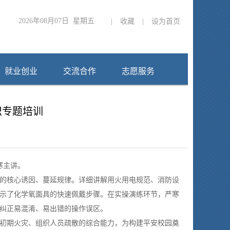
2026年08月07日 星期五
|
收藏
|
设为首页
就业创业
交流合作
志愿服务
识专题培训
寒主讲。
的核心诱因、蔓延规律。详细讲解用火用电规范、消防设
示了化学氧面具的快速佩戴步骤。在实操演练环节，严寒
纠正易混淆、易出错的操作误区。
初期火灾、组织人员疏散的综合能力，为构建平安校园奠