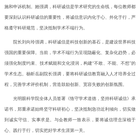
施和申诉机制。她强调，科研诚信是学术研究的生命线，每位教师都
要深刻认识科研诚信的重要性，将诚信意识内化于心、外化于行，严
格遵守科研规范，坚决抵制学术不端行为。
院长刘向玲强调，科研诚信是科技创新的基石，是建设世界科技
强国的重要保障。当前，学术不端行为呈现隐蔽化、复杂化趋势，必
须强化制度约束、技术赋能和文化浸润，构建“不敢、不能、不想”的
学术生态。杨昕岳副院长强调，要将科研诚信教育融入人才培养全过
程，完善学术评价机制，营造鼓励创新、宽容失败的创新氛围。
光明眼科学院全体人员签署《恪守学术道德，坚持科研诚信》承
诺书，郑重承诺始终坚守科研初心，坚决抵制急功近利倾向，切实做
到诚实守信、实事求是。与会教师一致表示，要将诚信理念深植于
心、践行于行，切实把好学术生涯第一关。